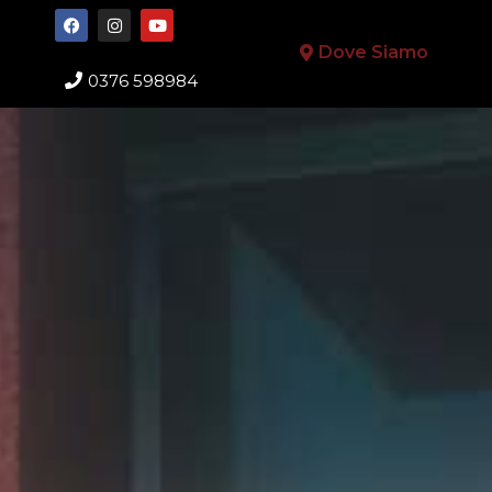
Dove Siamo
0376 598984